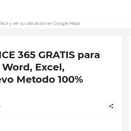
oid (método 100% legal)
 fácil y ver su ubicación en Google Maps
CE 365 GRATIS para
 Word, Excel,
evo Metodo 100%
4