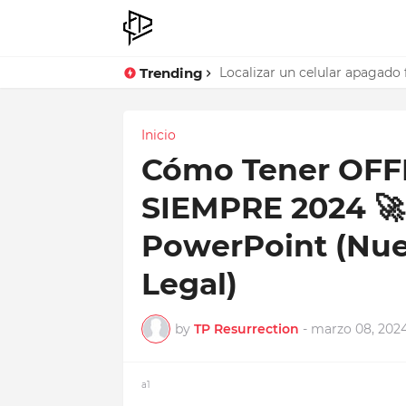
Trending
Descargar Minecraft en Andr
Localizar un celular apagado
Inicio
Cómo Tener OFFI
SIEMPRE 2024 🚀
PowerPoint (Nu
Legal)
by
TP Resurrection
-
marzo 08, 202
a1