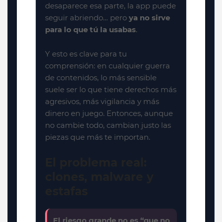
desaparece esa parte, la app puede
seguir abriendo… pero
ya no sirve
para lo que tú la usabas
.
Y esto es clave para tu
comprensión: en cualquier guerra
de contenidos, lo más sensible
suele ser lo que tiene derechos más
agresivos, más vigilancia y más
dinero en juego. Entonces, aunque
no cambie todo, cambian justo las
piezas que más te importan.
El problema real:
clones, malware y
estafas
El riesgo grande no es “que no