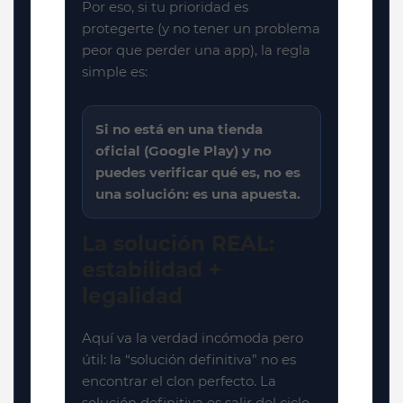
Por eso, si tu prioridad es
protegerte (y no tener un problema
peor que perder una app), la regla
simple es:
Si no está en una tienda
oficial (Google Play) y no
puedes verificar qué es, no es
una solución: es una apuesta.
La solución REAL:
estabilidad +
legalidad
Aquí va la verdad incómoda pero
útil: la “solución definitiva” no es
encontrar el clon perfecto. La
solución definitiva es salir del ciclo