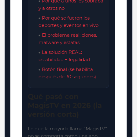
Por qué a unos les cobraba
y a otros no
Por qué se fueron los
deportes y eventos en vivo
El problema real: clones,
malware y estafas
La solución REAL:
estabilidad + legalidad
Botón final (se habilita
después de 30 segundos)
Qué pasó con
MagisTV en 2026 (la
versión corta)
Lo que la mayoría llama “MagisTV”
no se comporta como una app