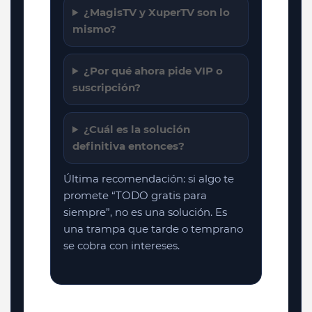
¿MagisTV y XuperTV son lo
mismo?
¿Por qué ahora pide VIP o
suscripción?
¿Cuál es la solución
definitiva entonces?
Última recomendación: si algo te
promete “TODO gratis para
siempre”, no es una solución. Es
una trampa que tarde o temprano
se cobra con intereses.