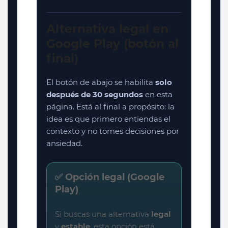
Alternativa legal en
Google Play (botón al
final)
El botón de abajo se habilita
solo
después de 30 segundos
en esta
página. Está al final a propósito: la
idea es que primero entiendas el
contexto y no tomes decisiones por
ansiedad.
✅ Opción legal (Google
Play)
Si buscas una alternativa
legal
y
estable
, esta opción está