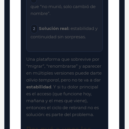
que “no murió, solo cambió de
nombre”.
Solución real:
estabilidad y
2
continuidad sin sorpresas.
Una plataforma que sobrevive por
“migrar”, “renombrarse” y aparecer
en múltiples versiones puede darte
alivio temporal
, pero no te va a dar
estabilidad
. Y si tu dolor principal
es el acceso (que funcione hoy,
mañana y el mes que viene),
entonces el ciclo de rebrand no es
solución: es parte del problema.