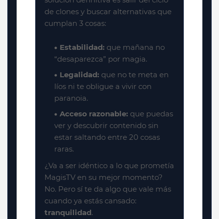
de clones y buscar alternativas que
cumplan 3 cosas:
Estabilidad:
que mañana no
“desaparezca” por magia.
Legalidad:
que no te meta en
líos ni te obligue a vivir con
paranoia.
Acceso razonable:
que puedas
ver y descubrir contenido sin
estar saltando entre 20 cosas
raras.
¿Va a ser idéntico a lo que prometía
MagisTV en su mejor momento?
No. Pero sí te da algo que vale más
cuando ya estás cansado:
tranquilidad
.