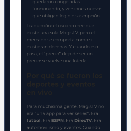
quedaron congeladas
funcionando, y versiones nuevas
que obligan login o suscripción.
Traducción: el usuario cree que
existe una sola MagisTV, pero el
mercado se comporta como si
existieran decenas. Y cuando eso
pasa, el “precio” deja de ser un
precio: se vuelve una lotería.
Por qué se fueron los
deportes y eventos
en vivo
Para muchísima gente, MagisTV no
era “una app para ver series”. Era
fútbol
. Era
ESPN
. Era
DirecTV
. Era
automovilismo y eventos. Cuando