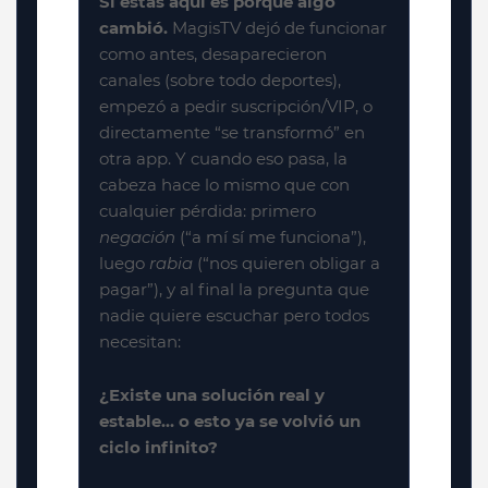
Si estás aquí es porque algo
cambió.
MagisTV dejó de funcionar
como antes, desaparecieron
canales (sobre todo deportes),
empezó a pedir suscripción/VIP, o
directamente “se transformó” en
otra app. Y cuando eso pasa, la
cabeza hace lo mismo que con
cualquier pérdida: primero
negación
(“a mí sí me funciona”),
luego
rabia
(“nos quieren obligar a
pagar”), y al final la pregunta que
nadie quiere escuchar pero todos
necesitan:
¿Existe una solución real y
estable… o esto ya se volvió un
ciclo infinito?