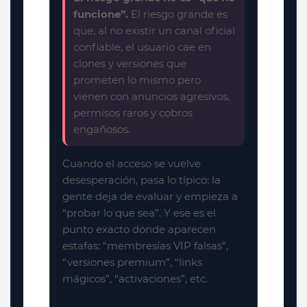
funcione”.
El riesgo grande es
que, al no existir un canal oficial
confiable, el usuario cae en
clones y versiones que
prometen lo mismo pero
vienen con anuncios agresivos,
permisos raros y cobros
engañosos.
Cuando el acceso se vuelve
desesperación, pasa lo típico: la
gente deja de evaluar y empieza a
“probar lo que sea”. Y ese es el
punto exacto donde aparecen
estafas: “membresías VIP falsas”,
“versiones premium”, “links
mágicos”, “activaciones”, etc.