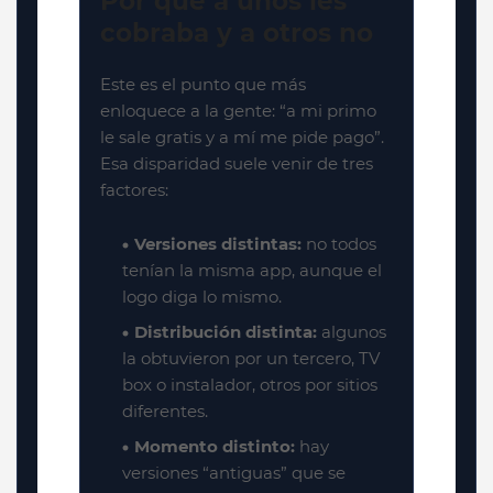
Por qué a unos les
cobraba y a otros no
Este es el punto que más
enloquece a la gente: “a mi primo
le sale gratis y a mí me pide pago”.
Esa disparidad suele venir de tres
factores:
Versiones distintas:
no todos
tenían la misma app, aunque el
logo diga lo mismo.
Distribución distinta:
algunos
la obtuvieron por un tercero, TV
box o instalador, otros por sitios
diferentes.
Momento distinto:
hay
versiones “antiguas” que se