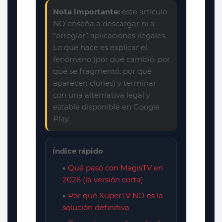
Nota importante:
este artículo
NO enseña a descargar ni a
“arreglar” aplicaciones ilegales.
Lo que hace es explicar el
fenómeno (por qué cambió, por
qué se fragmentó, por qué
aparecen clones) y terminar
con una alternativa legal y
estable disponible en Google
Play.
Índice rápido
Qué pasó con MagisTV en
2026 (la versión corta)
Por qué XuperTV NO es la
solución definitiva