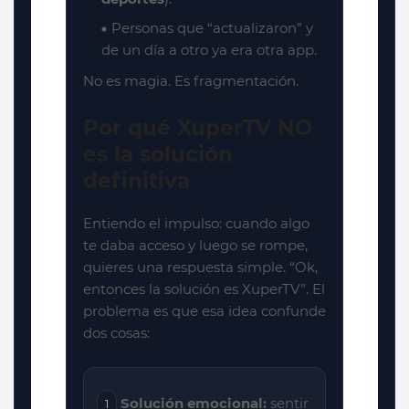
Personas que “actualizaron” y
de un día a otro ya era otra app.
No es magia. Es fragmentación.
Por qué XuperTV NO
es la solución
definitiva
Entiendo el impulso: cuando algo
te daba acceso y luego se rompe,
quieres una respuesta simple. “Ok,
entonces la solución es XuperTV”. El
problema es que esa idea confunde
dos cosas:
Solución emocional:
sentir
1