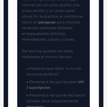
normal con un único dueño, una
única versión y un único canal
oficial. En la práctica, el nombre se
volvió un
paraguas
para muchas
variantes: versiones distintas,
empaquetados distintos,
revendedores, copias y clones.
Por eso hoy puedes ver estas
realidades al mismo tiempo:
Personas que dicen “a mí me
funciona perfecto”.
Personas a las que les pide
VIP
/ suscripción
.
Personas a las que se les fueron
canales clave (especialmente
deportes
).